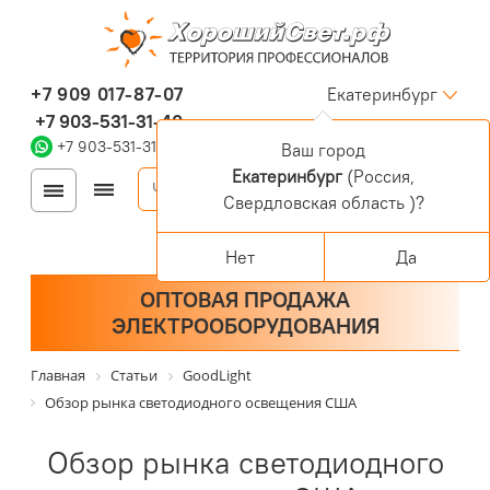
+7 909 017-87-07
Екатеринбург
+7 903-531-31-40
+7 903-531-31-40
Ваш город
Екатеринбург
(Россия,
Войти
Регистрация
Свердловская область )?
Корзина
0 позиций
Персональный раздел
Нет
Да
ОПТОВАЯ ПРОДАЖА
ЭЛЕКТРООБОРУДОВАНИЯ
Главная
Статьи
GoodLight
Обзор рынка светодиодного освещения США
Обзор рынка светодиодного