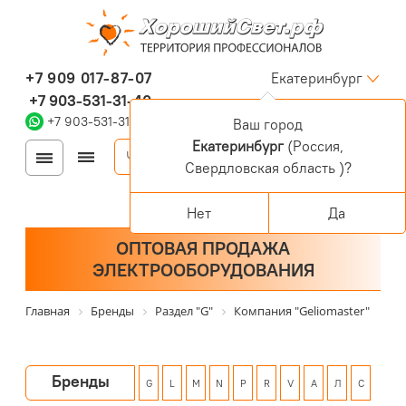
+7 909 017-87-07
Екатеринбург
+7 903-531-31-40
+7 903-531-31-40
Ваш город
Екатеринбург
(Россия,
Войти
Регистрация
Свердловская область )?
Корзина
0 позиций
Персональный раздел
Нет
Да
ОПТОВАЯ ПРОДАЖА
ЭЛЕКТРООБОРУДОВАНИЯ
Главная
Бренды
Раздел "G"
Компания "Geliomaster"
Бренды
G
L
M
N
P
R
V
А
Л
С