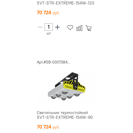
SVT-STR-EXTREME-154W-120
70 724
шт
Арт.#SB-0001584...
Светильник термостойкий
SVT-STR-EXTREME-154W-90
70 724