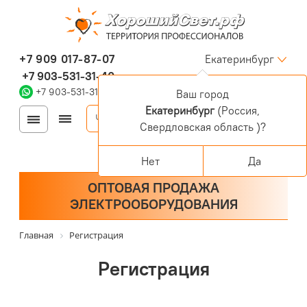
+7 909 017-87-07
Екатеринбург
+7 903-531-31-40
+7 903-531-31-40
Ваш город
Екатеринбург
(Россия,
Войти
Регистрация
Свердловская область )?
Корзина
0 позиций
Персональный раздел
Нет
Да
ОПТОВАЯ ПРОДАЖА
ЭЛЕКТРООБОРУДОВАНИЯ
Главная
Регистрация
Регистрация